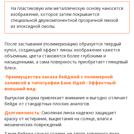
На пластиковую или металлическую основу наносится 
изображение, которое затем покрывается 
специальной двухкомпонентной прозрачной линзой 
из эпоксидной смолы. 
После застывания (полимеризации) образуется твердый 
купол, создающий эффект линзы: изображение кажется 
объемным, цвета становятся более глубокими и 
насыщенными, а сама поверхность приобретает глянцевый 
блеск. 
 Преимущества заказа бейджей с полимерной 
заливкой в типографии Банк Идей : Эффектный 
внешний вид:
Выпуклая форма привлекает внимание и выгодно отличает 
бейдж от стандартных плоских аналогов. 
Долговечность:
 Смоляная линза надежно защищает 
краску от истирания, выцветания на солнце, влаги и 
механических повреждений. 
Такие бейджи служат годами, не теряя товарного вида. 