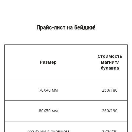
Прайс-лист на бейджи!
Стоимость
Размер
магнит/
булавка­
70Х40 мм­
250/180
80Х50 мм­
260/190
65Х35 мм с окошком­
270/220