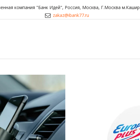
енная компания "Банк Идей"
,
Россия
,
Москва
,
Г.Москва м.Кашир
zakaz@ibank77.ru