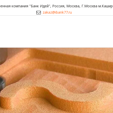
енная компания "Банк Идей"
,
Россия
,
Москва
,
Г.Москва м.Кашир
zakaz@ibank77.ru