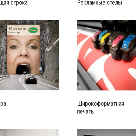
щая строка
Рекламные стелы
ера
Широкоформатная
печать