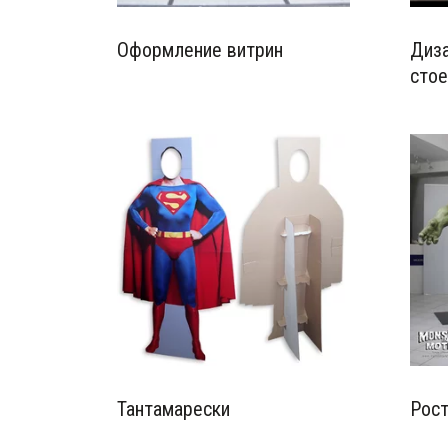
Оформление витрин
Диза
стое
Тантамарески
Рос