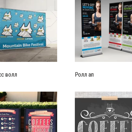
с волл
Ролл ап