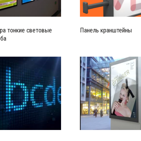
ра тонкие световые
Панель кранштейны
оба