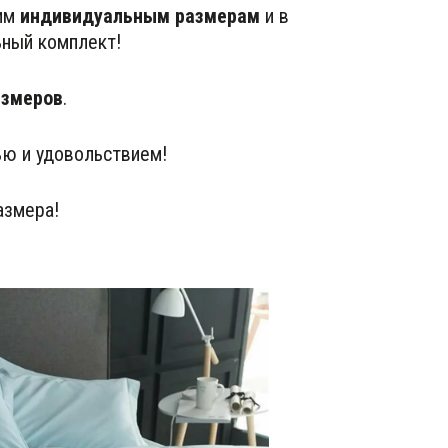
им 
индивидуальным размерам
 и в 
ьный комплект!
азмеров
. 
ью и удовольствием!
азмера!