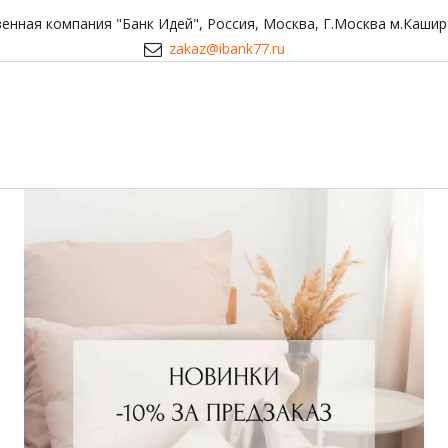
енная компания "Банк Идей"
,
Россия
,
Москва
,
Г.Москва м.Кашир
zakaz@ibank77.ru