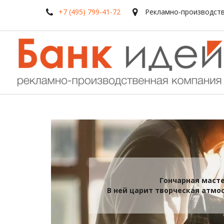
+7 (495) 799-41-72
Рекламно-производств
Гончарная масте
В ней царит творческая атмо