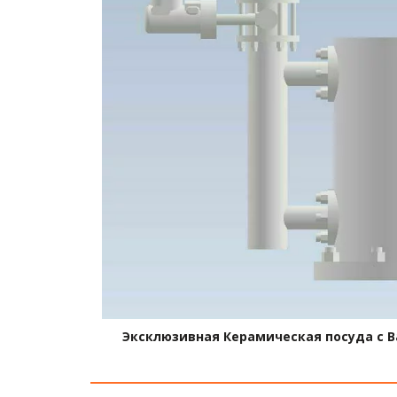
Мы верим, что керамика може
Эксклюзивная Керамическая посуда с В