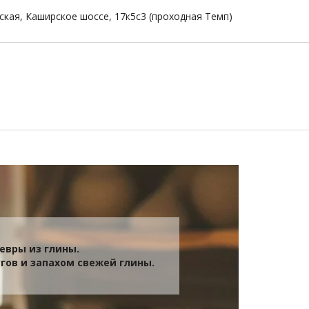
ская, Каширское шоссе, 17к5с3 (проходная Темп)
девры из глины.
гов и запахом свежей глины.