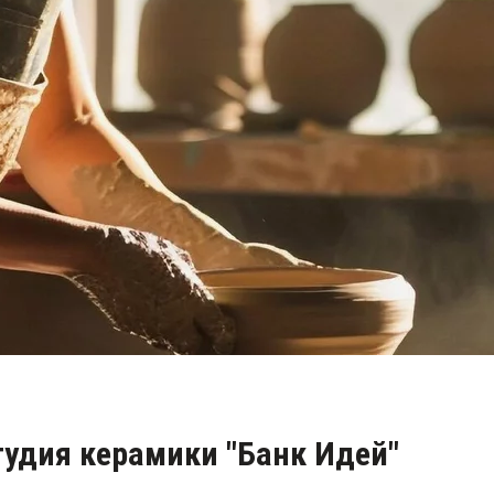
тудия керамики "Банк Идей"
тную студию керамики, где мы воплощаем в жизнь ваши 