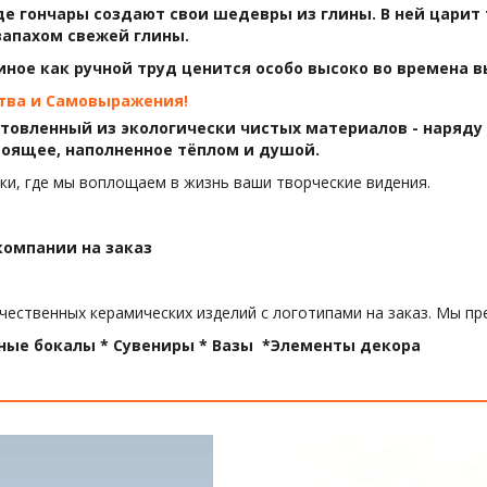
где гончары создают свои шедевры из глины. В ней царит
апахом свежей глины.  
иное как ручной труд ценится особо высоко во времена 
тва и Самовыражения!
овленный из экологически чистых материалов - наряду с
тоящее, наполненное тёплом и душой.
и, где мы воплощаем в жизнь ваши творческие видения.
компании на заказ
ственных керамических изделий с логотипами на заказ. Мы пре
вные бокалы * Сувениры * Вазы  *Элементы декора