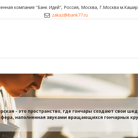
енная компания "Банк Идей"
,
Россия
,
Москва
,
Г.Москва м.Кашир
zakaz@ibank77.ru
рская - это пространство, где гончары создают свои ше
сфера, наполненная звуками вращающихся гончарных кру