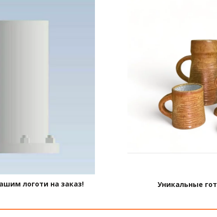
т вдохновлять, расслаблять и расширять творческие гор
ашим логоти на заказ!
Уникальные го