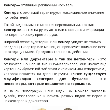
Хенгер
— отличный рекламный носитель.
Хенгеры 
с рекламой гарантируют максимальное внимание 
потребителей: 
Такой вид рекламы считается персональным, так как 
хенгер 
вешается на ручку авто или квартиры: информация 
Описание должно быть
попадет человеку прямо в руки. 
кратким, но информативным
Широкий охват аудитории. Ваш 
хенгер 
увидят не только 
владельцы квартир или машин, он привлечет внимание всех 
Кнопка
проходящих мимо. Продолжительность действия
Хенгеры или дорхенгеры а так же негхенгеры
- это
относительно новый тип POS-материалов, они имеют вид
картонной-бумажной таблички с крючком или отверстием ,
которая вешается на дверные ручки.
Также существует
модификация хенгеров для бутылок
- это
некхенгеры, которые вешаются на горлышко.
В нашей типографии Банк Идей Вы можете заказать
дизайн, изготовление и печать разных видов хенгеров и
некхенгеров и дохенгеров