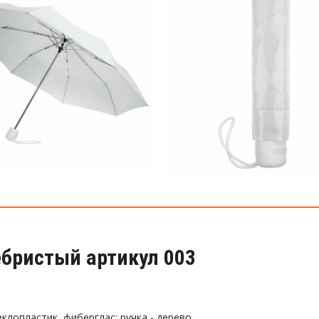
ебристый артикул 003
еклопластик, фиберглас; ручка - дерево