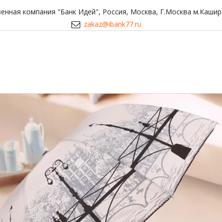
енная компания "Банк Идей"
,
Россия
,
Москва
,
Г.Москва м.Кашир
zakaz@ibank77.ru