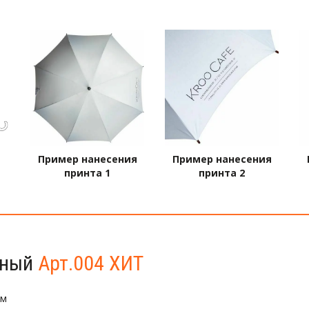
Пример нанесения
Пример нанесения
принта 1
принта 2
сный 
Арт.004 ХИТ
см