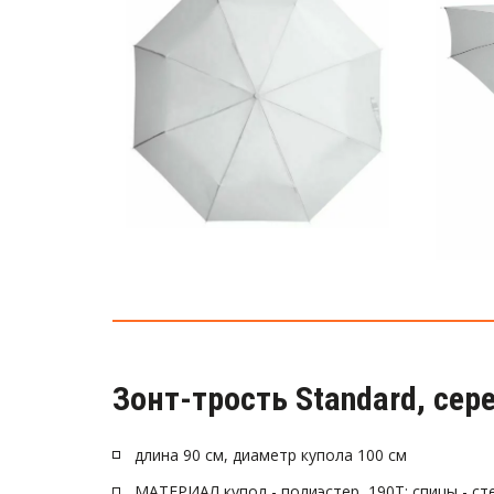
Зонт-трость Standard, сер
длина 90 см, диаметр купола 100 см
МАТЕРИАЛ купол - полиэстер, 190T; спицы - ст