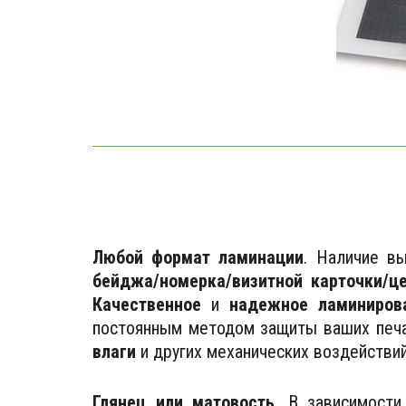
Любой формат ламинации
. Наличие в
бейджа/номерка/визитной карточки/ц
Качественное
и
надежное ламиниров
постоянным методом защиты ваших печа
влаги
и других механических воздействи
Глянец или матовость
. В зависимост