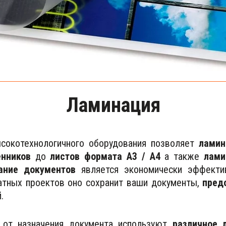
Ламинация
ысокотехнологичного оборудования позволяет
ламин
енников
до
листов формата A3 / A4
а также
лами
ание
документов
является экономически эффектив
тных проектов оно сохранит ваши документы,
пред
й.
и от назначения документа используют
различное 