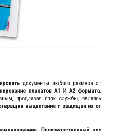
ировать
документы любого размера от
нирование плакатов А1
И
А2 формата
.
ным, продливая срок службы, являясь
отвращая выцветание
и
защищая их от
ламинирование
.
Производственный цех