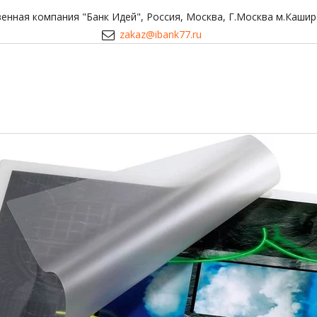
енная компания "Банк Идей"
,
Россия
,
Москва
,
Г.Москва м.Кашир
zakaz@ibank77.ru