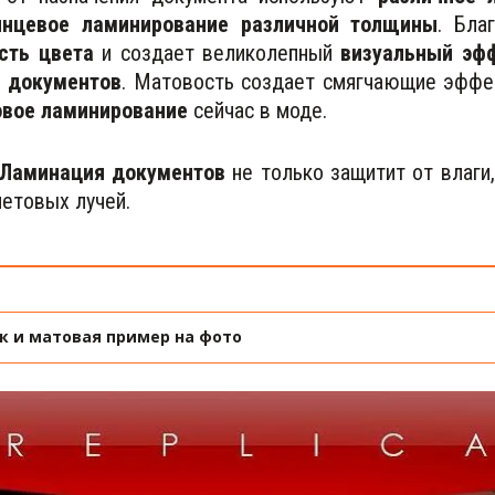
янцевое ламинирование различной толщины
. Бла
сть цвета
и создает великолепный
визуальный эфф
 документов
. Матовость создает смягчающие эффек
овое ламинирование
сейчас в моде.
 Ламинация документов
не только защитит от влаги,
етовых лучей.
к и матовая пример на фото 