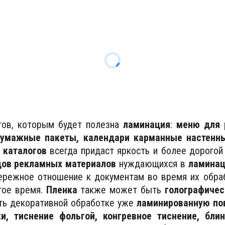
ов, которым будет полезна
ламинация
:
меню для р
бумажные пакеты, календари карманные настенны
 каталогов
всегда придаст яркость и более дорогой 
цов рекламных материалов
нуждающихся в
ламинац
ережное отношение к документам во время их обра
гое время.
Пленка
также может быть
голографичес
уть декоративной обработке уже
ламинированную по
и, тиснение фольгой, конгревное тиснение, бли