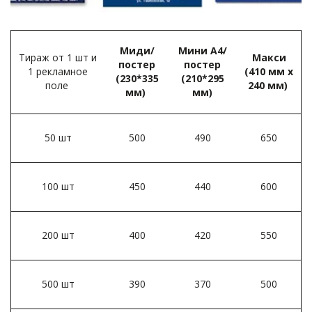
Миди/
Мини А4/
Тираж от 1 шт и
Макси
постер
постер
1 рекламное
(410 мм х
(230*335
(210*295
поле ­
240 мм)
мм) ­
мм)­
50 шт­
500
490
650
100 шт­
450
440
600
200 шт­
400
420
550
500 шт­
390
370
500