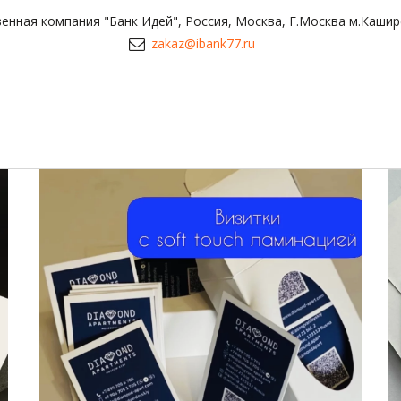
енная компания "Банк Идей"
,
Россия
,
Москва
,
Г.Москва м.Кашир
zakaz@ibank77.ru