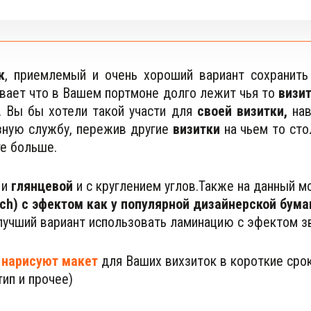
к
, приемлемый и очень хороший вариант сохранит
ывает что в Вашем портмоне долго лежит чья то
визит
. Вы бы хотели такой участи для
своей визитки,
нав
ную службу, пережив другие
визитки
на чьем то ст
те больше.
 и
 глянцевой
 и с круглением углов.Также на данный 
ch) с эфектом как у популярной дизайнерской бумаг
лучший вариант использовать ламинацию с эфектом з
 нарисуют макет
 для Ваших вихзиток в короткие срок
ип и прочее) 