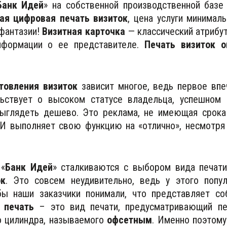
Банк Идей
» на собственной производственной баз
ая цифровая печать визиток
, цена услуги минимал
 фантазии!
Визитная карточка
— классический атрибут
нформации о ее представителе.
Печать визиток о
товления визиток
зависит многое, ведь первое впе
ьствует о высоком статусе владельца, успешном 
ыглядеть дешево. Это реклама, не имеющая срока
. И выполняет свою функцию на «отлично», несмотря 
 «
Банк Идей
» сталкиваются с выбором вида печати
ок
. Это совсем неудивительно, ведь у этого попу
бы наши заказчики понимали, что представляет со
 печать
– это вид печати, предусматривающий пе
о цилиндра, называемого
офсетным
. Именно поэтом