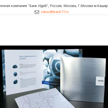
енная компания "Банк Идей"
,
Россия
,
Москва
,
Г.Москва м.Кашир
zakaz@ibank77.ru